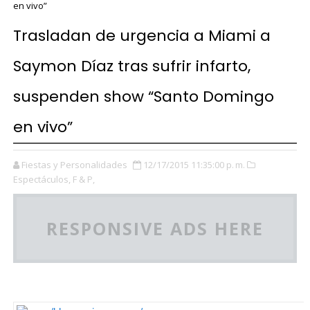
en vivo”
Trasladan de urgencia a Miami a
Saymon Díaz tras sufrir infarto,
suspenden show “Santo Domingo
en vivo”
Fiestas y Personalidades
12/17/2015 11:35:00 p. m.
Espectáculos,
F & P,
RESPONSIVE ADS HERE