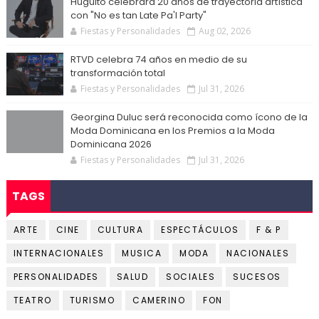
Huguito celebrará 20 años de trayectoria artística
con "No es tan Late Pa'l Party"
Fiestas y Personalidades
Aug 02, 2026
RTVD celebra 74 años en medio de su
transformación total
Fiestas y Personalidades
Jul 31, 2026
Georgina Duluc será reconocida como ícono de la
Moda Dominicana en los Premios a la Moda
Dominicana 2026
Fiestas y Personalidades
Jul 31, 2026
TAGS
ARTE
CINE
CULTURA
ESPECTÁCULOS
F & P
INTERNACIONALES
MUSICA
MODA
NACIONALES
PERSONALIDADES
SALUD
SOCIALES
SUCESOS
TEATRO
TURISMO
CAMERINO
FON