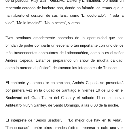
de la película "Play Ball", Gustavo, Dalver y Emmanuel, prometen un
repertorio cargado de bachata pop, donde no faltarán los temas que le
han abierto el corazón de sus fans, como “El doctorado”, “Toda la
vida”, “Me lo imaginé”, “No lo beses”, y otros.
“Nos sentimos grandemente honrados de la oportunidad que nos
brindan de poder compartir un escenario tan importante con uno de los
más trascendentes cantautores de Latinoamérica, como lo es el señor
Andrés Cepeda. Estamos preparando un show de mucha calidad,
como lo merece el público”, destacaron los integrantes de Truhanes.
El cantante y compositor colombiano, Andrés Cepeda se presentará
por primera vez en la ciudad de Santiago el viernes 10 de julio en el
Boulevard del Gran Teatro del Cibao y el sábado 11 en el nuevo
Anfiteatro Nuryn Sanlley, de Santo Domingo, a las 8:30 de la noche.
El intérprete de “Besos usados”, “Lo mejor que hay en tu vida”,
“Tengo ganas”, entre otros grandes éxitos, regresa al país una vez