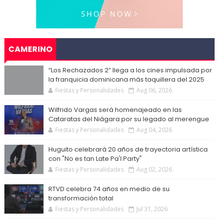
CAMERINO
“Los Rechazados 2” llega a los cines impulsada por
la franquicia dominicana más taquillera del 2025
Fiestas y Personalidades
Aug 06, 2026
Wilfrido Vargas será homenajeado en las
Cataratas del Niágara por su legado al merengue
Fiestas y Personalidades
Aug 04, 2026
Huguito celebrará 20 años de trayectoria artística
con "No es tan Late Pa'l Party"
Fiestas y Personalidades
Aug 02, 2026
RTVD celebra 74 años en medio de su
transformación total
Fiestas y Personalidades
Jul 31, 2026