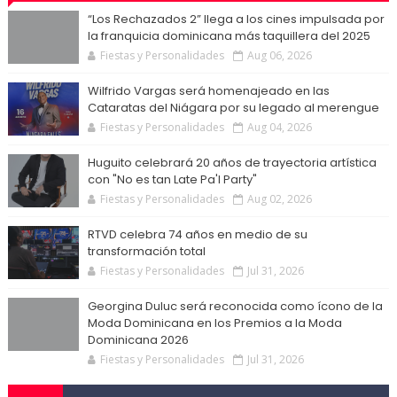
“Los Rechazados 2” llega a los cines impulsada por
la franquicia dominicana más taquillera del 2025
Fiestas y Personalidades
Aug 06, 2026
Wilfrido Vargas será homenajeado en las
Cataratas del Niágara por su legado al merengue
Fiestas y Personalidades
Aug 04, 2026
Huguito celebrará 20 años de trayectoria artística
con "No es tan Late Pa'l Party"
Fiestas y Personalidades
Aug 02, 2026
RTVD celebra 74 años en medio de su
transformación total
Fiestas y Personalidades
Jul 31, 2026
Georgina Duluc será reconocida como ícono de la
Moda Dominicana en los Premios a la Moda
Dominicana 2026
Fiestas y Personalidades
Jul 31, 2026