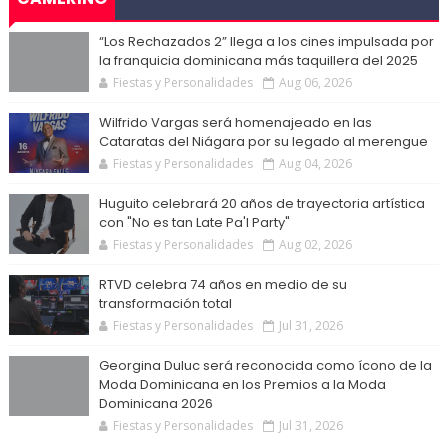
“Los Rechazados 2” llega a los cines impulsada por
la franquicia dominicana más taquillera del 2025
Fiestas y Personalidades
Aug 06, 2026
Wilfrido Vargas será homenajeado en las
Cataratas del Niágara por su legado al merengue
Fiestas y Personalidades
Aug 04, 2026
Huguito celebrará 20 años de trayectoria artística
con "No es tan Late Pa'l Party"
Fiestas y Personalidades
Aug 02, 2026
RTVD celebra 74 años en medio de su
transformación total
Fiestas y Personalidades
Jul 31, 2026
Georgina Duluc será reconocida como ícono de la
Moda Dominicana en los Premios a la Moda
Dominicana 2026
Fiestas y Personalidades
Jul 31, 2026