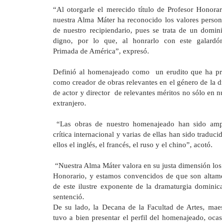
“Al otorgarle el merecido título de Profesor Honorar
nuestra Alma Máter ha reconocido los valores personal
de nuestro recipiendario, pues se trata de un domi
digno, por lo que, al honrarlo con este galard
Primada
de América”, expresó.
Definió al homenajeado como un erudito que ha pres
como creador de obras relevantes en el género de la d
de actor y director de relevantes méritos no sólo en n
extranjero.
“Las obras de nuestro homenajeado han sido amp
crítica internacional y varias de ellas han sido traduci
ellos el inglés, el francés, el ruso y el chino”, acotó.
“Nuestra Alma Máter valora en su justa dimensión los
Honorario, y estamos convencidos de que son altamen
de este ilustre exponente de la dramaturgia dominic
sentenció.
De su lado,
la Decana
de
la Facultad
de Artes, maes
tuvo a bien presentar el perfil del homenajeado, oca