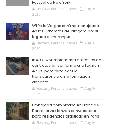
Festival de New York
Fiestas y Personalidades
Aug 05,
2026
Wilfrido Vargas será homenajeado
en las Cataratas del Niágara por su
legado al merengue
Fiestas y Personalidades
Aug 04,
2026
INAFOCAM implementa procesos de
contratación conforme a la Ley núm.
47-25 para fortalecer la
transparencia en la formación
docente
Fiestas y Personalidades
Aug 04,
2026
Embajada dominicana en Francia y
Banreservas lanzan convocatoria
para residencias artísticas en París
Fiestas y Personalidades
Aug 04,
2026