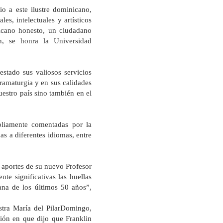
io a este ilustre dominicano,
es, intelectuales y artísticos
nicano honesto, un ciudadano
ón, se honra
la Universidad
tado sus valiosos servicios
ramaturgia y en sus calidades
uestro país sino también en el
liamente comentadas por la
das a diferentes idiomas, entre
 aportes de su nuevo Profesor
te significativas las huellas
ana de los últimos 50 años”,
tra María del PilarDomingo,
sión en que dijo que Franklin