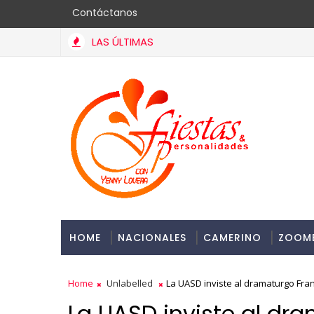
Contáctanos
LAS ÚLTIMAS
minicana en Francia y Banreservas lanzan convocatoria para res
HOME
NACIONALES
CAMERINO
ZOOM
Home
Unlabelled
La UASD inviste al dramaturgo Fra
La UASD inviste al dra