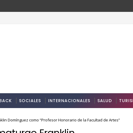
idencias artísticas en París
BACK
SOCIALES
INTERNACIONALES
SALUD
TURI
nklin Domínguez como “Profesor Honorario de la Facultad de Artes”
maturgo Franklin