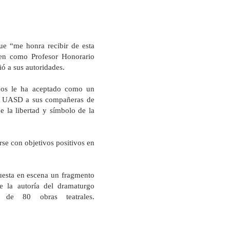
e “me honra recibir de esta
ten como Profesor Honorario
ó a sus autoridades.
ños le ha aceptado como un
a UASD
a sus compañeras de
e la libertad y símbolo de
la
rse con objetivos positivos en
uesta en escena un fragmento
e la autoría del dramaturgo
de 80 obras teatrales.