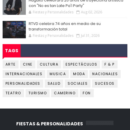
Huguito celebrará 20 años de trayectoria artística
con "No es tan Late Pa'l Party"
Fiestas y Personalidades
Aug 02, 2026
RTVD celebra 74 años en medio de su
transformación total
Fiestas y Personalidades
Jul 31, 2026
TAGS
ARTE
CINE
CULTURA
ESPECTÁCULOS
F & P
INTERNACIONALES
MUSICA
MODA
NACIONALES
PERSONALIDADES
SALUD
SOCIALES
SUCESOS
TEATRO
TURISMO
CAMERINO
FON
FIESTAS & PERSONALIDADES