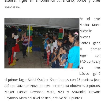
estudiar inglés en el Dominico Americano, bonos y útiles
escolares.
En el nivel
Media Maria
Michelle
Mieses
Santos gano
el primer
lugar con
94.5 puntos; y
de nivel
básico ganó
el primer lugar Abdul Qudeer Khan Lopez, con 93 puntos; Jean
Alfredo Guzman Nova de nivel Intermedia obtuvo 92.3 puntos;
Mager Laritza Reynoso Mata, 92.1 y Arawinkel Davaris
Reynoso Mata del nivel básico, obtuvo 91.1 puntos.