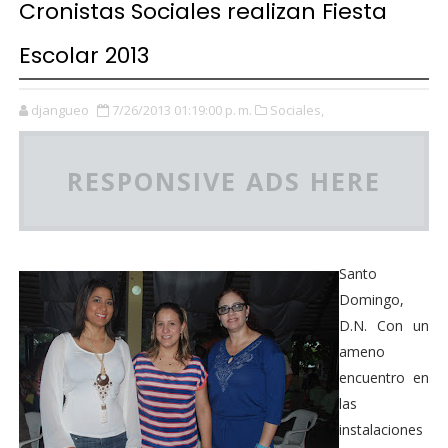
Cronistas Sociales realizan Fiesta
Escolar 2013
djangueo
7/26/2013 01:19:00 p. m.
Sociales,
RESPONSIVE ADS HERE
Santo
Domingo,
D.N. Con un
ameno
encuentro en
las
instalaciones