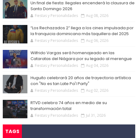
Un final de fiesta: Ilegales encenderá la clausura de
Santo Domingo 2026
Fiestas y Personalidades
Aug 08, 2026
“Los Rechazados 2” llega a los cines impulsada por
la franquicia dominicana más taquillera del 2025
Fiestas y Personalidades
Aug 06, 2026
Wilfrido Vargas será homenajeado en las
Cataratas del Niágara por su legado al merengue
Fiestas y Personalidades
Aug 04, 2026
Huguito celebrará 20 años de trayectoria artística
con "No es tan Late Pa'l Party"
Fiestas y Personalidades
Aug 02, 2026
RTVD celebra 74 años en medio de su
transformación total
Fiestas y Personalidades
Jul 31, 2026
TAGS