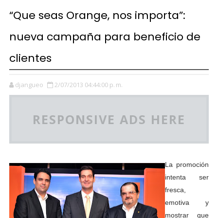
“Que seas Orange, nos importa”:
nueva campaña para beneficio de
clientes
djangueo
2/07/2013 04:44:00 p. m.
RESPONSIVE ADS HERE
La promoción
intenta ser
fresca,
emotiva y
mostrar que