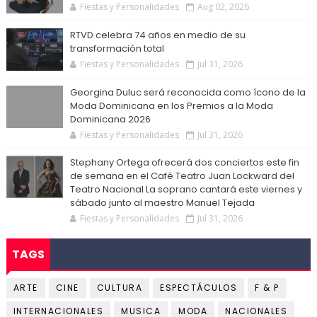
Fiestas y Personalidades
Aug 02, 2026
RTVD celebra 74 años en medio de su
transformación total
Fiestas y Personalidades
Jul 31, 2026
Georgina Duluc será reconocida como ícono de la
Moda Dominicana en los Premios a la Moda
Dominicana 2026
Fiestas y Personalidades
Jul 31, 2026
Stephany Ortega ofrecerá dos conciertos este fin
de semana en el Café Teatro Juan Lockward del
Teatro Nacional La soprano cantará este viernes y
sábado junto al maestro Manuel Tejada
Fiestas y Personalidades
Jul 31, 2026
TAGS
ARTE
CINE
CULTURA
ESPECTÁCULOS
F & P
INTERNACIONALES
MUSICA
MODA
NACIONALES