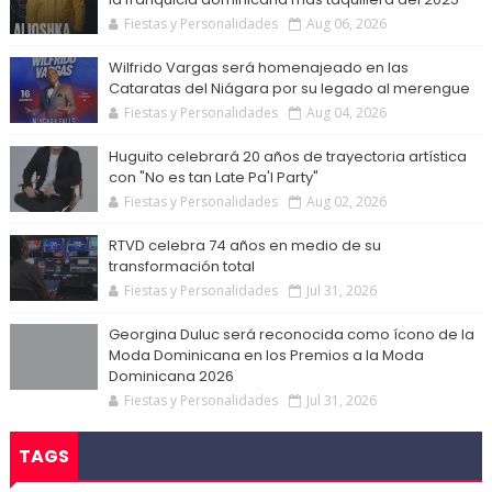
Fiestas y Personalidades
Aug 06, 2026
Wilfrido Vargas será homenajeado en las
Cataratas del Niágara por su legado al merengue
Fiestas y Personalidades
Aug 04, 2026
Huguito celebrará 20 años de trayectoria artística
con "No es tan Late Pa'l Party"
Fiestas y Personalidades
Aug 02, 2026
RTVD celebra 74 años en medio de su
transformación total
Fiestas y Personalidades
Jul 31, 2026
Georgina Duluc será reconocida como ícono de la
Moda Dominicana en los Premios a la Moda
Dominicana 2026
Fiestas y Personalidades
Jul 31, 2026
TAGS