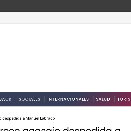
BACK
SOCIALES
INTERNACIONALES
SALUD
TURI
jo despedida a Manuel Labrado
frece agasajo despedida a