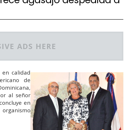
IVE ADS HERE
, en calidad
ericano de
Dominicana,
or al señor
concluye en
e organismo