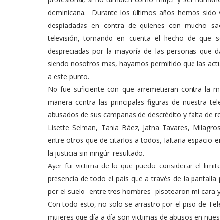
dominicana. Durante los últimos años hemos sido v
despiadadas en contra de quienes con mucho sacr
televisión, tomando en cuenta el hecho de que s
despreciadas por la mayoría de las personas que da
siendo nosotros mas, hayamos permitido que las actua
a este punto.
No fue suficiente con que arremetieran contra la 
manera contra las principales figuras de nuestra tel
abusados de sus campanas de descrédito y falta de r
Lisette Selman, Tania Báez, Jatna Tavares, Milagro
entre otros que de citarlos a todos, faltaría espacio
la justicia sin ningún resultado.
Ayer fui victima de lo que puedo considerar el lim
presencia de todo el país que a través de la pantall
por el suelo- entre tres hombres- pisotearon mi cara y
Con todo esto, no solo se arrastro por el piso de Te
mujeres que día a día son victimas de abusos en nuest