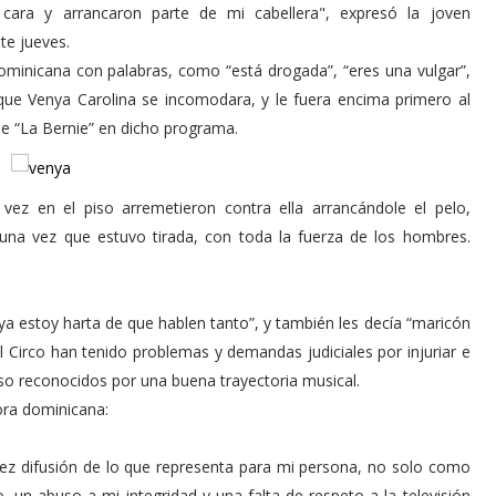
 cara y arrancaron parte de mi cabellera", expresó la joven
te jueves.
ominicana con palabras, como “está drogada”, “eres una vulgar”,
 que Venya Carolina se incomodara, y le fuera encima primero al
de “La Bernie” en dicho programa.
vez en el piso arremetieron contra ella arrancándole el pelo,
una vez que estuvo tirada, con toda la fuerza de los hombres.
ya estoy harta de que hablen tanto”, y también les decía “maricón
 Circo han tenido problemas y demandas judiciales por injuriar e
uso reconocidos por una buena trayectoria musical.
ora dominicana:
a vez difusión de lo que representa para mi persona, no solo como
un abuso a mi integridad y una falta de respeto a la televisión