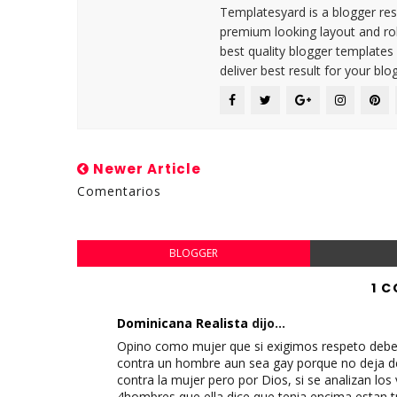
Templatesyard is a blogger reso
premium looking layout and rob
best quality blogger templates
deliver best result for your blog
Newer Article
Comentarios
BLOGGER
1 
Dominicana Realista
dijo...
Opino como mujer que si exigimos respeto debe
contra un hombre aun sea gay porque no deja de
contra la mujer pero por Dios, si se analizan lo
4hombres que ella dice que tenia encima estan trat