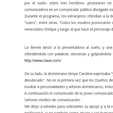
por el suelo- entre tres hombres- pisotearon mi
comunicadora en un comunicado público divulgado es
Durante el programa, los extranjeros ofendían a la d
“cuero”, entre otras. Todos los insultos provocaron
venezolano Enrique y luego al que hace el personaje 
La Bernie lanzó a la presentadora al suelo, y una 
ofendiéndola con palabras obscenas y golpeándola 
http://www.clave.com/
De su lado, la dominicana Venya Carolina expresaba “
desubicado”. No es la primera vez que los Dueños del
insultar a personalidades y artistas dominicanos, incl
A continuación el comunicado de la joven comunicad
Señores medios de comunicación:
Me dirijo a ustedes para solicitarles su apoyo y a l
profesional, si no también como mujer y ser humano, 