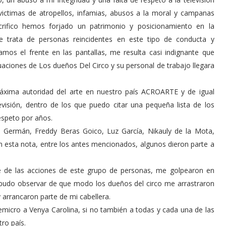
ictimas de atropellos, infamias, abusos a la moral y campanas
ifico hemos forjado un patrimonio y posicionamiento en la
e trata de personas reincidentes en este tipo de conducta y
mos el frente en las pantallas, me resulta casi indignante que
ciones de Los dueños Del Circo y su personal de trabajo llegara
máxima autoridad del arte en nuestro país ACROARTE y de igual
evisión, dentro de los que puedo citar una pequeña lista de los
espeto por años.
s Germán, Freddy Beras Goico, Luz García, Nikauly de la Mota,
 en esta nota, entre los antes mencionados, algunos dieron parte a
ite de las acciones de este grupo de personas, me golpearon en
a pudo observar de que modo los dueños del circo me arrastraron
 arrancaron parte de mi cabellera.
lemicro a Venya Carolina, si no también a todas y cada una de las
ro país.