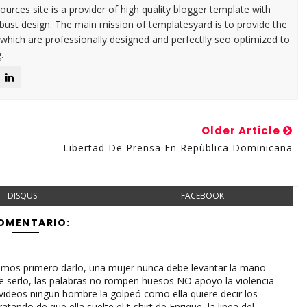
urces site is a provider of high quality blogger template with
ust design. The main mission of templatesyard is to provide the
 which are professionally designed and perfectlly seo optimized to
.
Older Article
Libertad De Prensa En Repùblica Dominicana
DISQUS
FACEBOOK
COMENTARIO:
mos primero darlo, una mujer nunca debe levantar la mano
 serlo, las palabras no rompen huesos NO apoyo la violencia
s videos ningun hombre la golpeó como ella quiere decir los
ando de que ella suelte el t-shirt de Enrique, la linea del