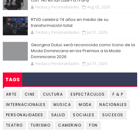
con "No es tan Late Pa'l Party"
Fiestas y Personalidades
Aug 02, 2026
RTVD celebra 74 años en medio de su
transformación total
Fiestas y Personalidades
Jul 31, 2026
Georgina Duluc será reconocida como ícono de la
Moda Dominicana en los Premios a la Moda
Dominicana 2026
Fiestas y Personalidades
Jul 31, 2026
TAGS
ARTE
CINE
CULTURA
ESPECTÁCULOS
F & P
INTERNACIONALES
MUSICA
MODA
NACIONALES
PERSONALIDADES
SALUD
SOCIALES
SUCESOS
TEATRO
TURISMO
CAMERINO
FON