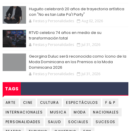
Huguito celebrará 20 años de trayectoria artística
con "No es tan Late Pa'l Party"
Fiestas y Personalidades
Aug 02, 2026
RTVD celebra 74 años en medio de su
transformación total
Fiestas y Personalidades
Jul 31, 2026
Georgina Duluc será reconocida como ícono de la
Moda Dominicana en los Premios a la Moda
Dominicana 2026
Fiestas y Personalidades
Jul 31, 2026
TAGS
ARTE
CINE
CULTURA
ESPECTÁCULOS
F & P
INTERNACIONALES
MUSICA
MODA
NACIONALES
PERSONALIDADES
SALUD
SOCIALES
SUCESOS