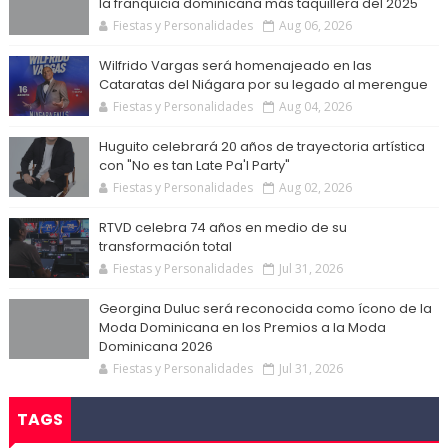
la franquicia dominicana más taquillera del 2025
Fiestas y Personalidades
Aug 06, 2026
Wilfrido Vargas será homenajeado en las
Cataratas del Niágara por su legado al merengue
Fiestas y Personalidades
Aug 04, 2026
Huguito celebrará 20 años de trayectoria artística
con "No es tan Late Pa'l Party"
Fiestas y Personalidades
Aug 02, 2026
RTVD celebra 74 años en medio de su
transformación total
Fiestas y Personalidades
Jul 31, 2026
Georgina Duluc será reconocida como ícono de la
Moda Dominicana en los Premios a la Moda
Dominicana 2026
Fiestas y Personalidades
Jul 31, 2026
TAGS