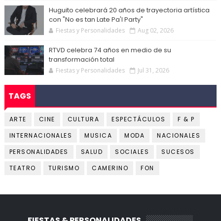
Huguito celebrará 20 años de trayectoria artística
con "No es tan Late Pa'l Party"
Fiestas y Personalidades
Aug 02, 2026
RTVD celebra 74 años en medio de su
transformación total
Fiestas y Personalidades
Jul 31, 2026
TAGS
ARTE
CINE
CULTURA
ESPECTÁCULOS
F & P
INTERNACIONALES
MUSICA
MODA
NACIONALES
PERSONALIDADES
SALUD
SOCIALES
SUCESOS
TEATRO
TURISMO
CAMERINO
FON
FIESTAS & PERSONALIDADES