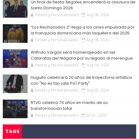
Un final de fiesta: Ilegales encenderá la clausura de
Santo Domingo 2026
Fiestas y Personalidades
Aug 08, 2026
“Los Rechazados 2” llega a los cines impulsada por
la franquicia dominicana más taquillera del 2025
Fiestas y Personalidades
Aug 06, 2026
Wilfrido Vargas será homenajeado en las
Cataratas del Niágara por su legado al merengue
Fiestas y Personalidades
Aug 04, 2026
Huguito celebrará 20 años de trayectoria artística
con "No es tan Late Pa'l Party"
Fiestas y Personalidades
Aug 02, 2026
RTVD celebra 74 años en medio de su
transformación total
Fiestas y Personalidades
Jul 31, 2026
TAGS