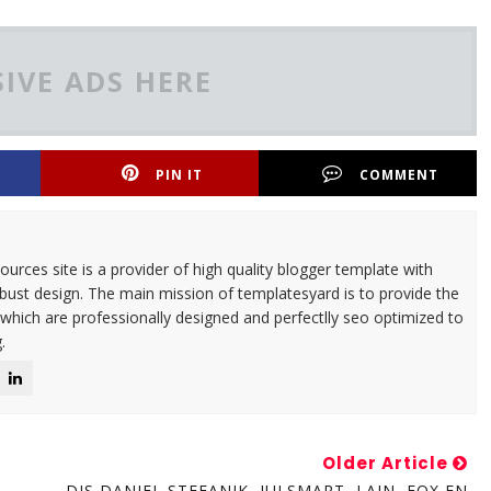
IVE ADS HERE
PIN IT
COMMENT
urces site is a provider of high quality blogger template with
ust design. The main mission of templatesyard is to provide the
 which are professionally designed and perfectlly seo optimized to
.
Older Article
DJS DANIEL STEFANIK, JULSMART, LAIN, FOX EN