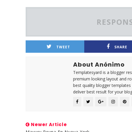
RESPONS
TWEET
SHARE
About Anónimo
Templatesyard is a blogger reso
premium looking layout and rob
best quality blogger templates
deliver best result for your blog
Newer Article
Mayury Reyna En Nueva York