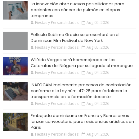
La innovación abre nuevas posibilidades para
pacientes con cáncer de pulmón en etapas
tempranas
Fiestas y Personalidades
Aug 05, 2026
Película Sublime Gracia se presentará en el
Dominican Film Festival de New York
Fiestas y Personalidades
Aug 05, 2026
Wilfrido Vargas será homenajeado en las
Cataratas del Niágara por su legado al merengue
Fiestas y Personalidades
Aug 04, 2026
INAFOCAM implementa procesos de contratación
conforme a la Ley núm. 47-25 para fortalecer la
transparencia en la formación docente
Fiestas y Personalidades
Aug 04, 2026
Embajada dominicana en Francia y Banreservas
lanzan convocatoria para residencias artísticas en
París
Fiestas y Personalidades
Aug 04, 2026