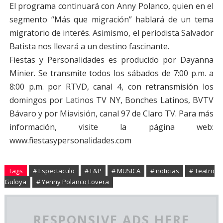
El programa continuará con Anny Polanco, quien en el
segmento “Más que migración” hablará de un tema
migratorio de interés. Asimismo, el periodista Salvador
Batista nos llevará a un destino fascinante.
Fiestas y Personalidades es producido por Dayanna
Minier. Se transmite todos los sábados de 7:00 p.m. a
8:00 p.m. por RTVD, canal 4, con retransmisión los
domingos por Latinos TV NY, Bonches Latinos, BVTV
Bávaro y por Miavisión, canal 97 de Claro TV. Para más
información, visite la página web:
www.fiestasypersonalidades.com
Tags
# Espectaculo
# F&P
# MUSICA
# noticias
# Teatro
Guloya
# Yenny Polanco Lovera
RESPONSIVE ADS HERE