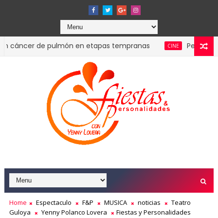
er de pulmón en etapas tempranas
Película Sublime Gr
CINE
Home
Espectaculo
F&P
MUSICA
noticias
Teatro
Guloya
Yenny Polanco Lovera
Fiestas y Personalidades