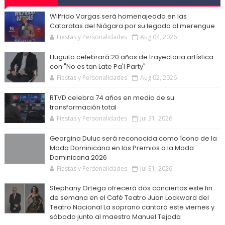
Wilfrido Vargas será homenajeado en las
Cataratas del Niágara por su legado al merengue
Fiestas y Personalidades
Aug 04, 2026
Huguito celebrará 20 años de trayectoria artística
con "No es tan Late Pa'l Party"
Fiestas y Personalidades
Aug 02, 2026
RTVD celebra 74 años en medio de su
transformación total
Fiestas y Personalidades
Jul 31, 2026
Georgina Duluc será reconocida como ícono de la
Moda Dominicana en los Premios a la Moda
Dominicana 2026
Fiestas y Personalidades
Jul 31, 2026
Stephany Ortega ofrecerá dos conciertos este fin
de semana en el Café Teatro Juan Lockward del
Teatro Nacional La soprano cantará este viernes y
sábado junto al maestro Manuel Tejada