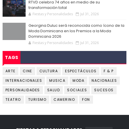
RTVD celebra 74 años en medio de su
transformación total
Fiestas y Personalidades
Jul 31, 2026
Georgina Duluc será reconocida como ícono de la
Moda Dominicana en los Premios a la Moda
Dominicana 2026
Fiestas y Personalidades
Jul 31, 2026
TAGS
ARTE
CINE
CULTURA
ESPECTÁCULOS
F & P
INTERNACIONALES
MUSICA
MODA
NACIONALES
PERSONALIDADES
SALUD
SOCIALES
SUCESOS
TEATRO
TURISMO
CAMERINO
FON