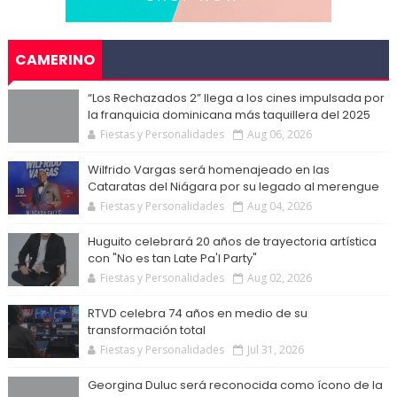
CAMERINO
“Los Rechazados 2” llega a los cines impulsada por
la franquicia dominicana más taquillera del 2025
Fiestas y Personalidades
Aug 06, 2026
Wilfrido Vargas será homenajeado en las
Cataratas del Niágara por su legado al merengue
Fiestas y Personalidades
Aug 04, 2026
Huguito celebrará 20 años de trayectoria artística
con "No es tan Late Pa'l Party"
Fiestas y Personalidades
Aug 02, 2026
RTVD celebra 74 años en medio de su
transformación total
Fiestas y Personalidades
Jul 31, 2026
Georgina Duluc será reconocida como ícono de la