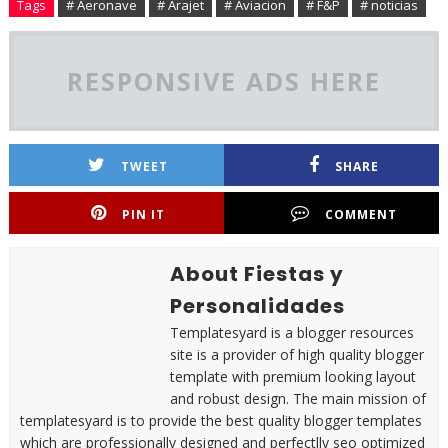
Tags
# Aeronave
# Arajet
# Aviacion
# F&P
# noticias
RESPONSIVE ADS HERE
TWEET
SHARE
PIN IT
COMMENT
About Fiestas y
Personalidades
Templatesyard is a blogger resources
site is a provider of high quality blogger
template with premium looking layout
and robust design. The main mission of
templatesyard is to provide the best quality blogger templates
which are professionally designed and perfectlly seo optimized