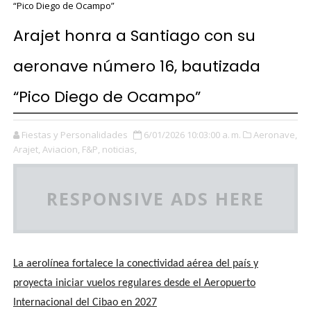
“Pico Diego de Ocampo”
Arajet honra a Santiago con su
aeronave número 16, bautizada
“Pico Diego de Ocampo”
Fiestas y Personalidades
6/01/2026 10:03:00 a. m.
Aeronave,
Arajet,
Aviacion,
F&P,
noticias,
RESPONSIVE ADS HERE
La aerolínea fortalece la conectividad aérea del país y
proyecta iniciar vuelos regulares desde el Aeropuerto
Internacional del Cibao en 2027