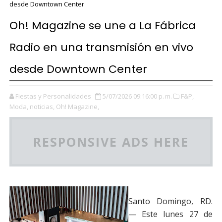
desde Downtown Center
Oh! Magazine se une a La Fábrica
Radio en una transmisión en vivo
desde Downtown Center
Fiestas y Personalidades
5/07/2026 09:16:00 p. m.
F&P,
Moda,
noticias,
Oh! Magazine,
RESPONSIVE ADS HERE
Santo Domingo, RD.
— Este lunes 27 de