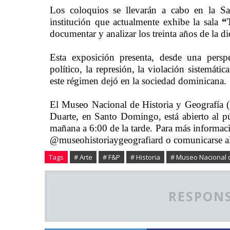
Los coloquios se llevarán a cabo en la S
institución que actualmente exhibe la sala
“
documentar y analizar los treinta años de la d
Esta exposición presenta, desde una perspe
político, la represión, la violación sistemát
este régimen dejó en la sociedad dominicana.
El Museo Nacional de Historia y Geografía 
Duarte, en Santo Domingo, está abierto al p
mañana a 6:00 de la tarde. Para más informació
@museohistoriaygeografiard o comunicarse al
Tags
# Arte
# F&P
# Historia
# Museo Nacional d
RESPONS