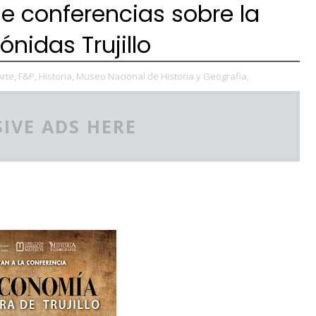
e conferencias sobre la
ónidas Trujillo
Arte,
F&P,
Historia,
Museo Nacional de Historia y Geografia,
IVE ADS HERE