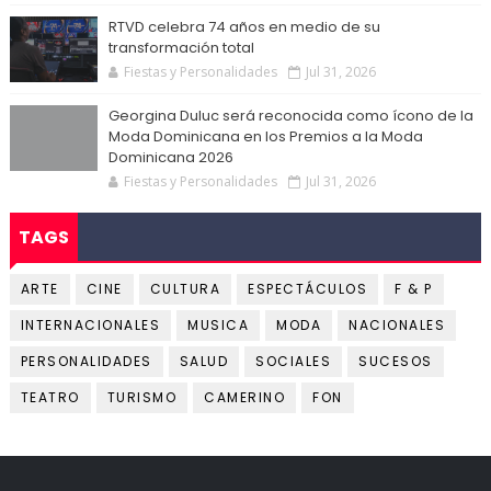
RTVD celebra 74 años en medio de su
transformación total
Fiestas y Personalidades
Jul 31, 2026
Georgina Duluc será reconocida como ícono de la
Moda Dominicana en los Premios a la Moda
Dominicana 2026
Fiestas y Personalidades
Jul 31, 2026
TAGS
ARTE
CINE
CULTURA
ESPECTÁCULOS
F & P
INTERNACIONALES
MUSICA
MODA
NACIONALES
PERSONALIDADES
SALUD
SOCIALES
SUCESOS
TEATRO
TURISMO
CAMERINO
FON