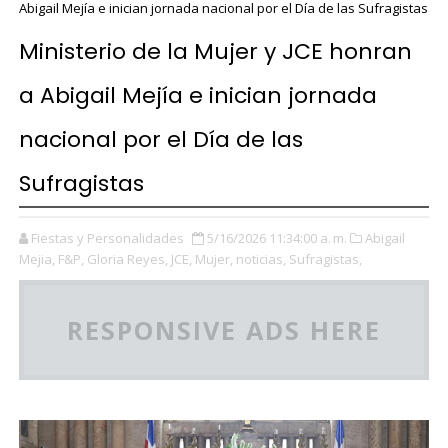
Abigail Mejía e inician jornada nacional por el Día de las Sufragistas
Ministerio de la Mujer y JCE honran
a Abigail Mejía e inician jornada
nacional por el Día de las
Sufragistas
Fiestas y Personalidades
5/16/2026 11:34:00 a. m.
Abigail
Mejia,
F&P,
Gloria Reyes,
JCE,
Mujer,
noticias,
Sufragistas,
RESPONSIVE ADS HERE