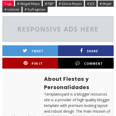
Tags
# Abigail Mejia
# F&P
# Gloria Reyes
# JCE
# Mujer
# noticias
# Sufragistas
RESPONSIVE ADS HERE
TWEET
SHARE
PIN IT
COMMENT
About Fiestas y
Personalidades
Templatesyard is a blogger resources
site is a provider of high quality blogger
template with premium looking layout
and robust design. The main mission of