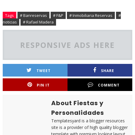
Tags
# Banreservas
# F&P
# Inmobiliaria Reservas
#
noticias
# Rafael Madera
RESPONSIVE ADS HERE
TWEET
SHARE
PIN IT
COMMENT
About Fiestas y
Personalidades
Templatesyard is a blogger resources
site is a provider of high quality blogger
template with premium looking layout