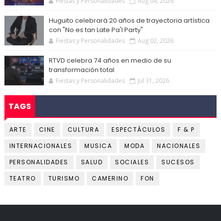
Fiestas y Personalidades
Aug 04, 2026
Huguito celebrará 20 años de trayectoria artística
con "No es tan Late Pa'l Party"
Fiestas y Personalidades
Aug 02, 2026
RTVD celebra 74 años en medio de su
transformación total
Fiestas y Personalidades
Jul 31, 2026
TAGS
ARTE
CINE
CULTURA
ESPECTÁCULOS
F & P
INTERNACIONALES
MUSICA
MODA
NACIONALES
PERSONALIDADES
SALUD
SOCIALES
SUCESOS
TEATRO
TURISMO
CAMERINO
FON