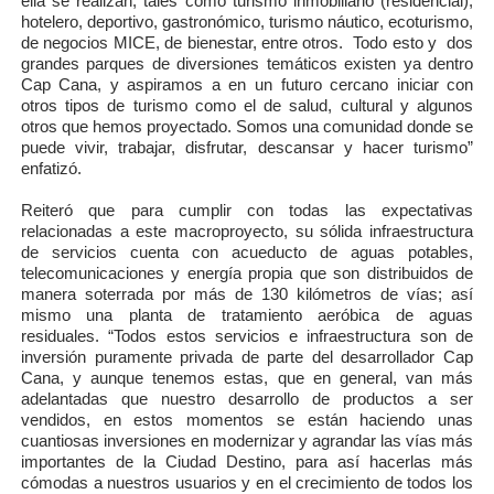
ella se realizan, tales como turismo inmobiliario (residencial),
hotelero, deportivo, gastronómico, turismo náutico, ecoturismo,
de negocios MICE, de bienestar, entre otros.
Todo esto y
dos
grandes parques de diversiones temáticos existen ya dentro
Cap Cana, y aspiramos a en un futuro cercano iniciar con
otros tipos de turismo como el de salud, cultural y algunos
otros que hemos proyectado. Somos una comunidad donde se
puede vivir, trabajar, disfrutar, descansar y hacer turismo”
enfatizó.
Reiteró que para cumplir con todas las expectativas
relacionadas a este macroproyecto, su sólida infraestructura
de servicios cuenta con acueducto de aguas potables,
telecomunicaciones y energía propia que son distribuidos de
manera soterrada por más de 130 kilómetros de vías; así
mismo una planta de tratamiento aeróbica de aguas
residuales. “Todos estos servicios e infraestructura son de
inversión puramente privada de parte del desarrollador Cap
Cana, y aunque tenemos estas, que en general, van m
á
s
adelantadas que nuestro desarrollo de productos a ser
vendidos, en estos momentos se están haciendo unas
cuantiosas inversiones en modernizar y agrandar las vías más
importantes de la Ciudad Destino, para así hacerlas más
cómodas a nuestros usuarios y en el crecimiento de todos los