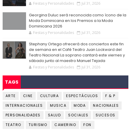
Fiestas y Personalidades
Jul 31, 2026
Georgina Duluc será reconocida como ícono de la
Moda Dominicana en los Premios a la Moda
Dominicana 2026
Fiestas y Personalidades
Jul 31, 2026
Stephany Ortega ofrecerá dos conciertos este fin
de semana en el Café Teatro Juan Lockward del
Teatro Nacional La soprano cantará este viernes y
sábado junto al maestro Manuel Tejada
Fiestas y Personalidades
Jul 31, 2026
TAGS
ARTE
CINE
CULTURA
ESPECTÁCULOS
F & P
INTERNACIONALES
MUSICA
MODA
NACIONALES
PERSONALIDADES
SALUD
SOCIALES
SUCESOS
TEATRO
TURISMO
CAMERINO
FON