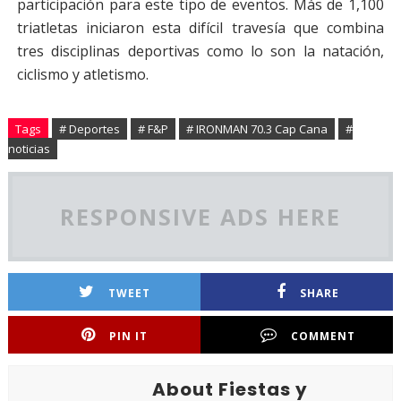
participación para este tipo de eventos. Más de 1,100
triatletas iniciaron esta difícil travesía que combina
tres disciplinas deportivas como lo son la natación,
ciclismo y atletismo.
Tags
# Deportes
# F&P
# IRONMAN 70.3 Cap Cana
#
noticias
RESPONSIVE ADS HERE
TWEET
SHARE
PIN IT
COMMENT
About Fiestas y