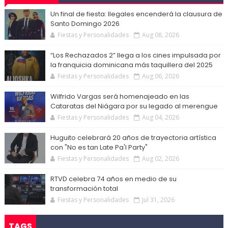
Un final de fiesta: Ilegales encenderá la clausura de
Santo Domingo 2026
Fiestas y Personalidades
Aug 08, 2026
“Los Rechazados 2” llega a los cines impulsada por
la franquicia dominicana más taquillera del 2025
Fiestas y Personalidades
Aug 06, 2026
Wilfrido Vargas será homenajeado en las
Cataratas del Niágara por su legado al merengue
Fiestas y Personalidades
Aug 04, 2026
Huguito celebrará 20 años de trayectoria artística
con "No es tan Late Pa'l Party"
Fiestas y Personalidades
Aug 02, 2026
RTVD celebra 74 años en medio de su
transformación total
Fiestas y Personalidades
Jul 31, 2026
TAGS