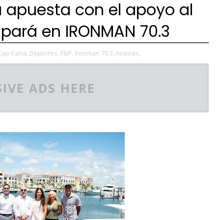
 apuesta con el apoyo al
cipará en IRONMAN 70.3
Cap Cana,
Deportes,
F&P,
Ironman 70.3,
noticias,
IVE ADS HERE