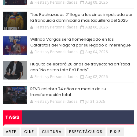
Fiestas y Personalidades
Aug 08, 2026
“Los Rechazados 2” llega a los cines impulsada por
la franquicia dominicana más taquillera del 2025
Fiestas y Personalidades
Aug 06, 2026
Wilfrido Vargas será homenajeado en las
Cataratas del Niágara por su legado al merengue
Fiestas y Personalidades
Aug 04, 2026
Huguito celebrará 20 años de trayectoria artística
con "No es tan Late Pa'l Party"
Fiestas y Personalidades
Aug 02, 2026
RTVD celebra 74 años en medio de su
transformación total
Fiestas y Personalidades
Jul 31, 2026
TAGS
ARTE
CINE
CULTURA
ESPECTÁCULOS
F & P