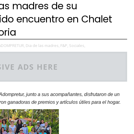
as madres de su
ido encuentro en Chalet
oria
ADOMPRETUR,
Dia de las madres,
F&P,
Sociales,
IVE ADS HERE
 Adompretur, junto a sus acompañantes, disfrutaron de un
on ganadoras de premios y artículos útiles para el hogar.