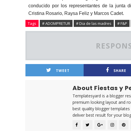
conducido por los representantes de la junta 
Cristina Rosario, Raysa Feliz y Marcos Cadet.
Tags
# ADOMPRETUR
# Dia de las madres
# F&P
RESPONS
TWEET
SHARE
About Fiestas y 
Templatesyard is a blogger reso
premium looking layout and rob
best quality blogger templates
deliver best result for your blog