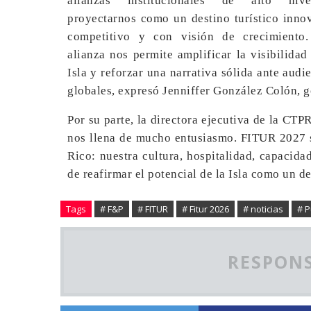
alianzas institucionales de alto ni
proyectarnos como un destino turístico inno
competitivo y con visión de crecimiento.
alianza nos permite amplificar la visibilidad
Isla y reforzar una narrativa sólida ante audi
globales, expresó Jenniffer González Colón, 
Por su parte, la directora ejecutiva de la CTP
nos llena de mucho entusiasmo. FITUR 2027 se
Rico: nuestra cultura, hospitalidad, capacid
de reafirmar el potencial de la Isla como un d
Tags
# F&P
# FITUR
# Fitur 2026
# noticias
# P
RESPONS