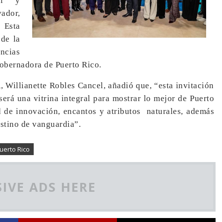
vel y
vador,
 Esta
 de la
encias
gobernadora de Puerto Rico.
R, Willianette Robles Cancel, añadió que, “esta invitación
rá una vitrina integral para mostrar lo mejor de Puerto
ad de innovación, encantos y atributos naturales, además
estino de vanguardia”.
uerto Rico
IVE ADS HERE