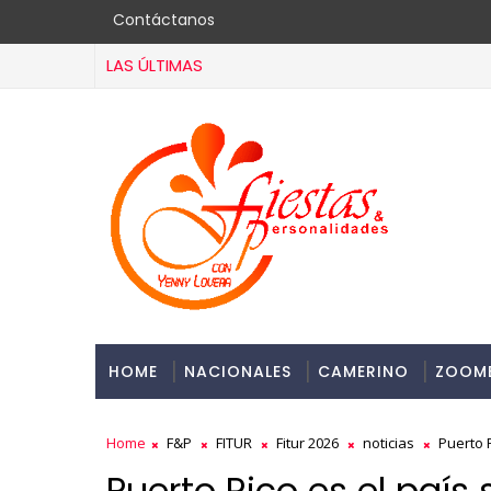
Contáctanos
LAS ÚLTIMAS
HOME
NACIONALES
CAMERINO
ZOOM
Home
F&P
FITUR
Fitur 2026
noticias
Puerto 
Puerto Rico es el país 