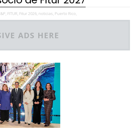
F&P,
FITUR,
Fitur 2026,
noticias,
Puerto Rico,
IVE ADS HERE