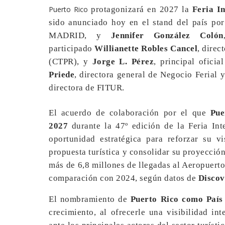
Puerto Rico
protagonizará en 2027 la
Feria I
sido anunciado hoy en el stand del país por
MADRID, y
Jennifer González Colón
participado
Willianette Robles Cancel
, direc
(CTPR), y
Jorge L. Pérez
, principal ofici
Priede
, directora general de Negocio Feria
directora de FITUR.
El acuerdo de colaboración por el que
Pue
2027
durante la 47º edición de la Feria Int
oportunidad estratégica para reforzar su vi
propuesta turística y consolidar su proyección
más de 6,8 millones de llegadas al Aeropuer
comparación con 2024, según datos de
Discov
El nombramiento de
Puerto Rico como País
crecimiento, al ofrecerle una visibilidad in