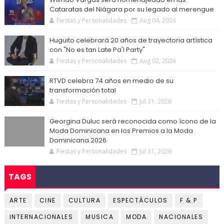
Cataratas del Niágara por su legado al merengue
Fiestas y Personalidades
Aug 04, 2026
Huguito celebrará 20 años de trayectoria artística
con "No es tan Late Pa'l Party"
Fiestas y Personalidades
Aug 02, 2026
RTVD celebra 74 años en medio de su
transformación total
Fiestas y Personalidades
Jul 31, 2026
Georgina Duluc será reconocida como ícono de la
Moda Dominicana en los Premios a la Moda
Dominicana 2026
Fiestas y Personalidades
Jul 31, 2026
TAGS
ARTE
CINE
CULTURA
ESPECTÁCULOS
F & P
INTERNACIONALES
MUSICA
MODA
NACIONALES