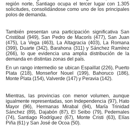
región norte, Santiago ocupa el tercer lugar con 1.305
solicitudes, consolidándose como uno de los principales
polos de demanda.
También presentan una participación significativa San
Cristóbal (949), San Pedro de Macorís (477), San Juan
(475), La Vega (463), La Altagracia (403), La Romana
(399), Duarte (342), Barahona (311) y Sánchez Ramírez
(266), lo que evidencia una amplia distribución de la
demanda en distintas zonas del país.
En un rango intermedio se ubican Espaillat (226), Puerto
Plata (218), Monseñor Nouel (199), Bahoruco (186),
Monte Plata (154), Valverde (147) y Peravia (142).
Mientras, las provincias con menor volumen, aunque
igualmente representadas, son Independencia (97), Hato
Mayor (96), Hermanas Mirabal (94), María Trinidad
Sánchez (89), Dajabón (87), El Seibo (79), Pedernales
(74), Santiago Rodríguez (67), Monte Cristi (63), Elías
Piña (61) y San José de Ocoa (50).