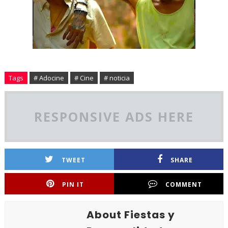
Tags
# Adocine
# Cine
# noticia
RESPONSIVE ADS HERE
TWEET
SHARE
PIN IT
COMMENT
About Fiestas y