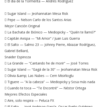
 El día de la Tormenta — Andrés Rodríguez
 Sugar Island — Jeohannatan Mesa Risk
 Pepe — Nelson Carlo de los Santos Arias
Mejor Canción Original
 La Bachata de Biónico — Mediopicky – “Quién te llamó?”
 Capitán Avispa — “Mi Amor” / Juan Luis Guerra
 El Salto — Salmo 23 — Johnny Pierre, Abiazar Rodríguez,
Gabriel Belliard,
Snaider Espinoza
 La Grande — “Cantando he de morir” — José Torres
 Sugar Island — “Gagá de la 30” — Jeohannatan Mesa Risk
 Olivia &amp; Las Nubes — Cem Misirlioglu
 Tiguere — “A la cabeza” — Mediopicky y Sosa más nada
 Cuando te toca — “Te Encontré” — Néstor Ortega
Mejores Efectos Especiales
 Aire, solo respira — Peluca FX
 El Salto — José Andrison García, Oscar Evelio Gutiérrez