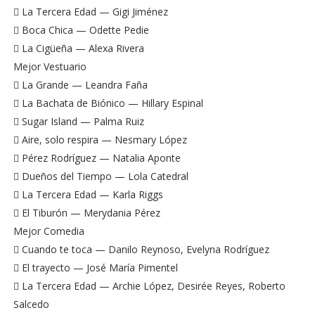
 La Tercera Edad — Gigi Jiménez
 Boca Chica — Odette Pedie
 La Cigüeña — Alexa Rivera
Mejor Vestuario
 La Grande — Leandra Faña
 La Bachata de Biónico — Hillary Espinal
 Sugar Island — Palma Ruiz
 Aire, solo respira — Nesmary López
 Pérez Rodríguez — Natalia Aponte
 Dueños del Tiempo — Lola Catedral
 La Tercera Edad — Karla Riggs
 El Tiburón — Merydania Pérez
Mejor Comedia
 Cuando te toca — Danilo Reynoso, Evelyna Rodríguez
 El trayecto — José María Pimentel
 La Tercera Edad — Archie López, Desirée Reyes, Roberto
Salcedo