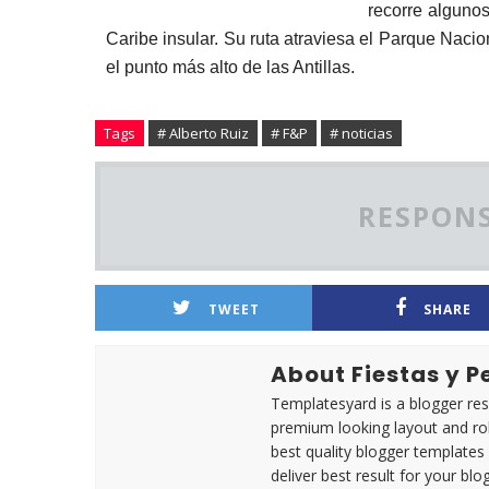
recorre alguno
Caribe insular. Su ruta atraviesa el Parque Nac
el punto más alto de las Antillas.
Tags
# Alberto Ruiz
# F&P
# noticias
RESPONS
TWEET
SHARE
About Fiestas y 
Templatesyard is a blogger reso
premium looking layout and rob
best quality blogger templates
deliver best result for your blog