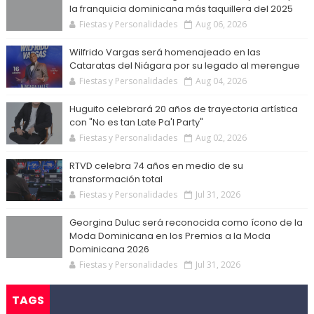
la franquicia dominicana más taquillera del 2025
Fiestas y Personalidades
Aug 06, 2026
Wilfrido Vargas será homenajeado en las
Cataratas del Niágara por su legado al merengue
Fiestas y Personalidades
Aug 04, 2026
Huguito celebrará 20 años de trayectoria artística
con "No es tan Late Pa'l Party"
Fiestas y Personalidades
Aug 02, 2026
RTVD celebra 74 años en medio de su
transformación total
Fiestas y Personalidades
Jul 31, 2026
Georgina Duluc será reconocida como ícono de la
Moda Dominicana en los Premios a la Moda
Dominicana 2026
Fiestas y Personalidades
Jul 31, 2026
TAGS