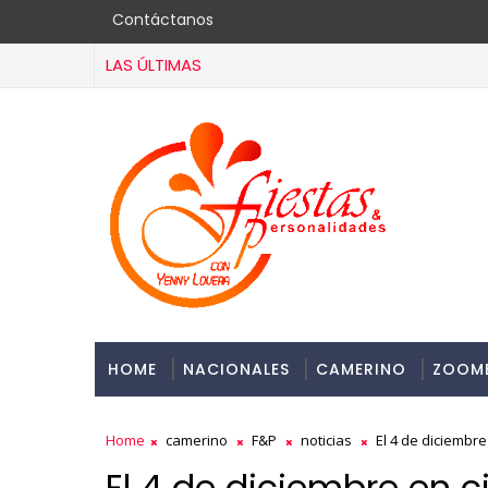
Contáctanos
LAS ÚLTIMAS
HOME
NACIONALES
CAMERINO
ZOOM
Home
camerino
F&P
noticias
El 4 de diciembre
El 4 de diciembre en c