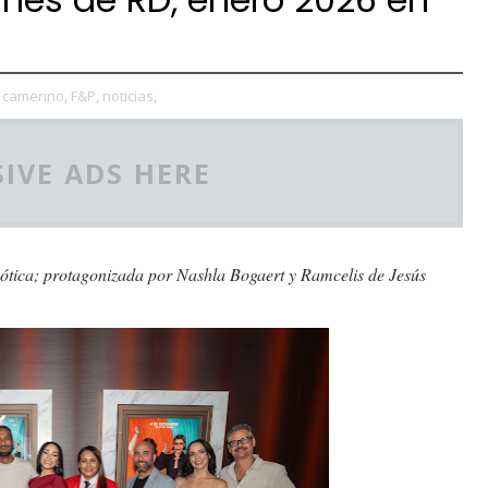
camerino,
F&P,
noticias,
IVE ADS HERE
aótica; protagonizada por Nashla Bogaert y Ramcelis de Jesús