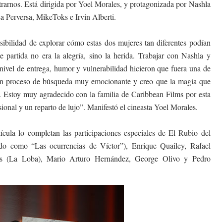
trarnos. Está dirigida por Yoel Morales, y protagonizada por Nashla
 Perversa, MikeToks e Irvin Alberti.
bilidad de explorar cómo estas dos mujeres tan diferentes podían
 partida no era la alegría, sino la herida. Trabajar con Nashla y
u nivel de entrega, humor y vulnerabilidad hicieron que fuera una de
e un proceso de búsqueda muy emocionante y creo que la magia que
la. Estoy muy agradecido con la familia de Caribbean Films por esta
onal y un reparto de lujo”. Manifestó el cineasta Yoel Morales.
ícula lo completan las participaciones especiales de El Rubio del
do como “Las ocurrencias de Víctor”), Enrique Quailey, Rafael
mes (La Loba), Mario Arturo Hernández, George Olivo y Pedro