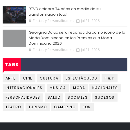
RTVD celebra 74 años en medio de su
transformación total
Fiestas y Personalidades
Jul 31, 2026
Georgina Duluc será reconocida como ícono de la
Moda Dominicana en los Premios a la Moda
Dominicana 2026
Fiestas y Personalidades
Jul 31, 2026
TAGS
ARTE
CINE
CULTURA
ESPECTÁCULOS
F & P
INTERNACIONALES
MUSICA
MODA
NACIONALES
PERSONALIDADES
SALUD
SOCIALES
SUCESOS
TEATRO
TURISMO
CAMERINO
FON