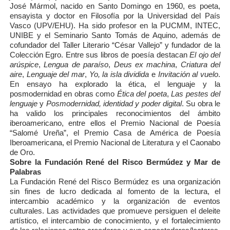
José Mármol, nacido en Santo Domingo en 1960, es poeta,
ensayista y doctor en Filosofía por la Universidad del País
Vasco (UPV/EHU). Ha sido profesor en la PUCMM, INTEC,
UNIBE y el Seminario Santo Tomás de Aquino, además de
cofundador del Taller Literario “César Vallejo” y fundador de la
Colección Egro. Entre sus libros de poesía destacan
El ojo del
arúspice
,
Lengua de paraíso
,
Deus ex machina
,
Criatura del
aire
,
Lenguaje del mar
,
Yo, la isla dividida
e
Invitación al vuelo
.
En ensayo ha explorado la ética, el lenguaje y la
posmodernidad en obras como
Ética del poeta
,
Las pestes del
lenguaje
y
Posmodernidad, identidad y poder digital
. Su obra le
ha valido los principales reconocimientos del ámbito
iberoamericano, entre ellos el Premio Nacional de Poesía
“Salomé Ureña”, el Premio Casa de América de Poesía
Iberoamericana, el Premio Nacional de Literatura y el Caonabo
de Oro.
Sobre la Fundación René del Risco Bermúdez y Mar de
Palabras
La Fundación René del Risco Bermúdez es una organización
sin fines de lucro dedicada al fomento de la lectura, el
intercambio académico y la organización de eventos
culturales. Las actividades que promueve persiguen el deleite
artístico, el intercambio de conocimiento, y el fortalecimiento