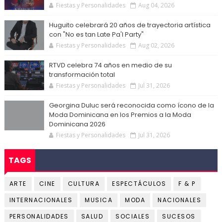
Fiestas y Personalidades
Aug 04, 2026
Huguito celebrará 20 años de trayectoria artística
con "No es tan Late Pa'l Party"
Fiestas y Personalidades
Aug 02, 2026
RTVD celebra 74 años en medio de su
transformación total
Fiestas y Personalidades
Jul 31, 2026
Georgina Duluc será reconocida como ícono de la
Moda Dominicana en los Premios a la Moda
Dominicana 2026
Fiestas y Personalidades
Jul 31, 2026
TAGS
ARTE
CINE
CULTURA
ESPECTÁCULOS
F & P
INTERNACIONALES
MUSICA
MODA
NACIONALES
PERSONALIDADES
SALUD
SOCIALES
SUCESOS