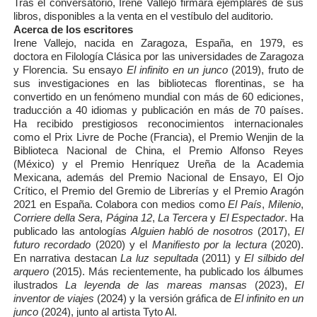
Tras el conversatorio, Irene Vallejo firmará ejemplares de sus
libros, disponibles a la venta en el vestíbulo del auditorio.
Acerca de los escritores
Irene Vallejo, nacida en Zaragoza, España, en 1979, es
doctora en Filología Clásica por las universidades de Zaragoza
y Florencia. Su ensayo
El infinito en un junco
(2019), fruto de
sus investigaciones en las bibliotecas florentinas, se ha
convertido en un fenómeno mundial con más de 60 ediciones,
traducción a 40 idiomas y publicación en más de 70 países.
Ha recibido prestigiosos reconocimientos internacionales
como el Prix Livre de Poche (Francia), el Premio Wenjin de la
Biblioteca Nacional de China, el Premio Alfonso Reyes
(México) y el Premio Henríquez Ureña de la Academia
Mexicana, además del Premio Nacional de Ensayo, El Ojo
Crítico, el Premio del Gremio de Librerías y el Premio Aragón
2021 en España. Colabora con medios como
El País
,
Milenio
,
Corriere della Sera
,
Página 12
,
La Tercera
y
El Espectador
. Ha
publicado las antologías
Alguien habló de nosotros
(2017),
El
futuro recordado
(2020) y el
Manifiesto por la lectura
(2020).
En narrativa destacan
La luz sepultada
(2011) y
El silbido del
arquero
(2015). Más recientemente, ha publicado los álbumes
ilustrados
La leyenda de las mareas mansas
(2023),
El
inventor de viajes
(2024) y la versión gráfica de
El infinito en un
junco
(2024), junto al artista Tyto Al.