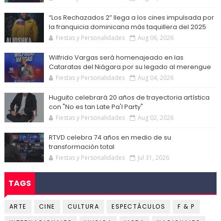
“Los Rechazados 2” llega a los cines impulsada por
la franquicia dominicana más taquillera del 2025
Fiestas y Personalidades
Aug 06, 2026
Wilfrido Vargas será homenajeado en las
Cataratas del Niágara por su legado al merengue
Fiestas y Personalidades
Aug 04, 2026
Huguito celebrará 20 años de trayectoria artística
con "No es tan Late Pa'l Party"
Fiestas y Personalidades
Aug 02, 2026
RTVD celebra 74 años en medio de su
transformación total
Fiestas y Personalidades
Jul 31, 2026
TAGS
ARTE
CINE
CULTURA
ESPECTÁCULOS
F & P