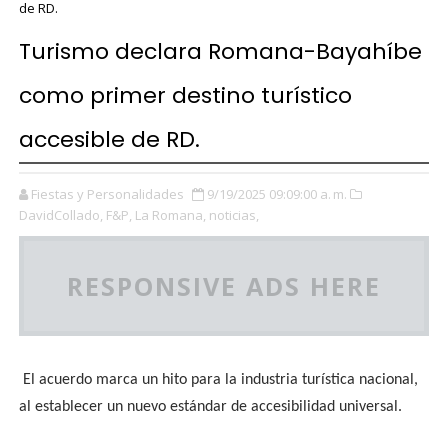
de RD.
Turismo declara Romana-Bayahíbe
como primer destino turístico
accesible de RD.
Fiestas y Personalidades
9/19/2025 09:09:00 a. m.
DavidCollado,
F&P,
La Romana,
noticias,
RESPONSIVE ADS HERE
El acuerdo marca un hito para la industria turística nacional,
al establecer un nuevo estándar de accesibilidad universal.