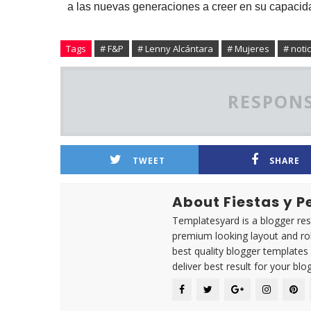
a las nuevas generaciones a creer en su capacida
Tags
# F&P
# Lenny Alcántara
# Mujeres
# noti
RESPONS
TWEET
SHARE
About Fiestas y 
Templatesyard is a blogger reso
premium looking layout and rob
best quality blogger templates
deliver best result for your blog