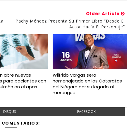
Older Article
La
Pachy Méndez Presenta Su Primer Libro “Desde El
Actor Hacía El Personaje”
ón abre nuevas
Wilfrido Vargas será
es para pacientes con
homenajeado en las Cataratas
pulmón en etapas
del Niágara por su legado al
merengue
DISQUS
FACEBOOK
Y COMENTARIOS: