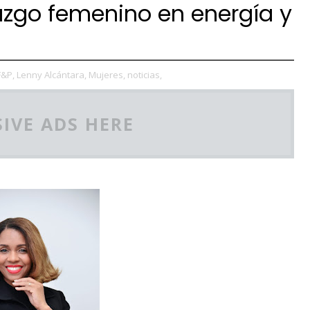
razgo femenino en energía y
F&P,
Lenny Alcántara,
Mujeres,
noticias,
IVE ADS HERE