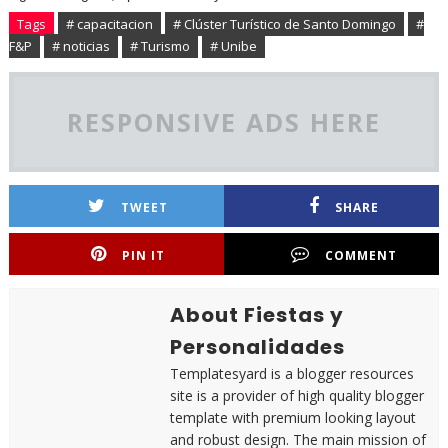
Tags
# capacitacion
# Clúster Turístico de Santo Domingo
#
F&P
# noticias
# Turismo
# Unibe
RESPONSIVE ADS HERE
TWEET
SHARE
PIN IT
COMMENT
About Fiestas y
Personalidades
Templatesyard is a blogger resources
site is a provider of high quality blogger
template with premium looking layout
and robust design. The main mission of