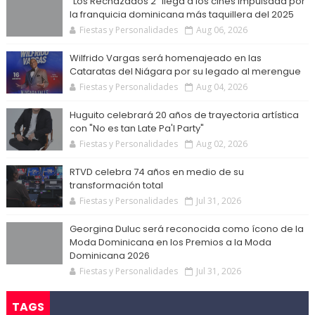
“Los Rechazados 2” llega a los cines impulsada por
la franquicia dominicana más taquillera del 2025
Fiestas y Personalidades
Aug 06, 2026
Wilfrido Vargas será homenajeado en las
Cataratas del Niágara por su legado al merengue
Fiestas y Personalidades
Aug 04, 2026
Huguito celebrará 20 años de trayectoria artística
con "No es tan Late Pa'l Party"
Fiestas y Personalidades
Aug 02, 2026
RTVD celebra 74 años en medio de su
transformación total
Fiestas y Personalidades
Jul 31, 2026
Georgina Duluc será reconocida como ícono de la
Moda Dominicana en los Premios a la Moda
Dominicana 2026
Fiestas y Personalidades
Jul 31, 2026
TAGS