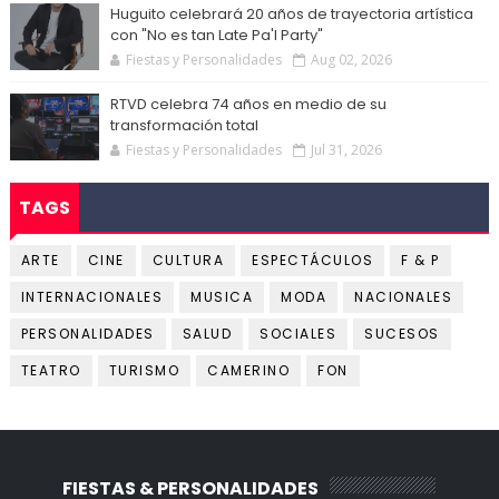
Huguito celebrará 20 años de trayectoria artística
con "No es tan Late Pa'l Party"
Fiestas y Personalidades
Aug 02, 2026
RTVD celebra 74 años en medio de su
transformación total
Fiestas y Personalidades
Jul 31, 2026
TAGS
ARTE
CINE
CULTURA
ESPECTÁCULOS
F & P
INTERNACIONALES
MUSICA
MODA
NACIONALES
PERSONALIDADES
SALUD
SOCIALES
SUCESOS
TEATRO
TURISMO
CAMERINO
FON
FIESTAS & PERSONALIDADES