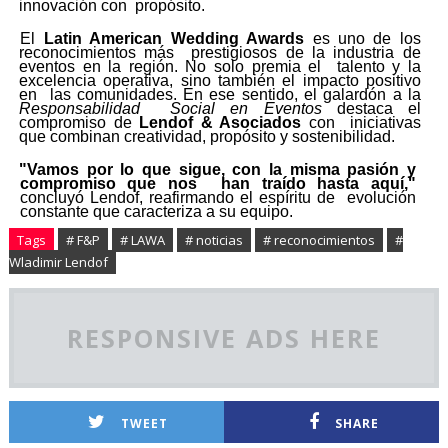
innovación con
propósito.
El
Latin American Wedding Awards
es uno de los
reconocimientos más
prestigiosos de la industria de
eventos en la región. No solo premia el
talento y la
excelencia operativa, sino también el impacto positivo
en
las comunidades. En ese sentido, el galardón a la
Responsabilidad
Social en Eventos
destaca el
compromiso de
Lendof & Asociados
con
iniciativas
que combinan creatividad, propósito y sostenibilidad.
"Vamos por lo que sigue, con la misma pasión y
compromiso que nos
han traído hasta aquí,"
concluyó Lendof, reafirmando el espíritu de evolución
constante que caracteriza a su equipo.
Tags
# F&P
# LAWA
# noticias
# reconocimientos
#
Wladimir Lendof
RESPONSIVE ADS HERE
TWEET
SHARE