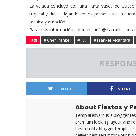
La velada concluyó con una Tarta Vasca de Queso 
tropical y dulce, dejando en los presentes el recue
técnica y emoción.
Para más información sobre el chef: @frankelialcanta
Tags
# Chef Frankeli
# F&P
# Frankeli Alcantara
RESPONS
TWEET
SHARE
About Fiestas y 
Templatesyard is a blogger reso
premium looking layout and rob
best quality blogger templates
deliver best result for your blog