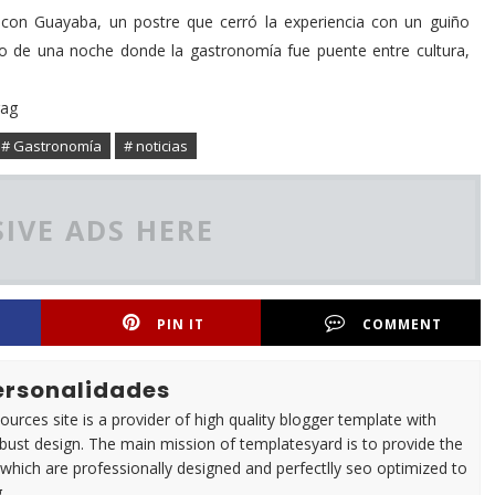
con Guayaba, un postre que cerró la experiencia con un guiño
rdo de una noche donde la gastronomía fue puente entre cultura,
rag
# Gastronomía
# noticias
IVE ADS HERE
PIN IT
COMMENT
Personalidades
urces site is a provider of high quality blogger template with
ust design. The main mission of templatesyard is to provide the
 which are professionally designed and perfectlly seo optimized to
.