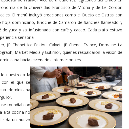
ronomía de la Universidad Francisco de Vitoria y de Le Cordon
locales. El menú incluyó creaciones como el Dueto de Ostras con
 de hoja dominicano, Brioche de Camarón de Sánchez flameado y
 de yuca y sal infusionada con café y cacao. Cada plato estuvo
eriencia sensorial.
er, JP Chenet Ice Edition, Calvet, JP Chenet France, Domaine La
raph, Market Media y Gutimor, quienes respaldaron la visión de
dominicana hacia escenarios internacionales.
 lo nuestro a la
d con el que se
cina dominicana
gullo”.
clase mundial con
a alta cocina no
y le da un nuevo