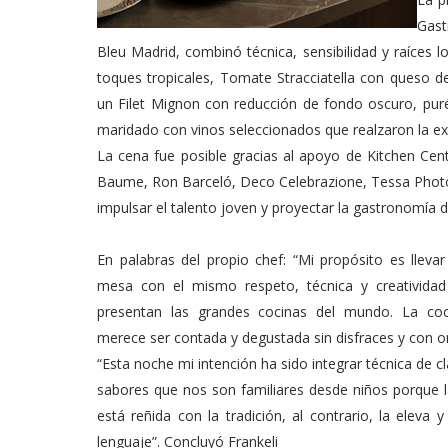
Gast
Bleu Madrid, combinó técnica, sensibilidad y raíces 
toques tropicales, Tomate Stracciatella con queso
un Filet Mignon con reducción de fondo oscuro, puré
maridado con vinos seleccionados que realzaron la exp
La cena fue posible gracias al apoyo de Kitchen Cent
Baume, Ron Barceló, Deco Celebrazione, Tessa Photog
impulsar el talento joven y proyectar la gastronomía 
En palabras del propio chef: “Mi propósito es llevar
mesa con el mismo respeto, técnica y creativida
presentan las grandes cocinas del mundo. La co
merece ser contada y degustada sin disfraces y con or
“Esta noche mi intención ha sido integrar técnica de 
sabores que nos son familiares desde niños porque l
está reñida con la tradición, al contrario, la eleva 
lenguaje”. Concluyó Frankeli