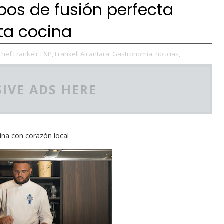
mpos de fusión perfecta
lta cocina
Chef Frankeli,
F&P,
Frankeli Alcantara,
Gastronomía,
noticias,
IVE ADS HERE
cina con corazón local