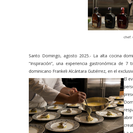
chef:
Santo Domingo, agosto 2025.- La alta cocina domin
“Inspiración”, una experiencia gastronómica de 7 
dominicano Frankeli Alcántara Gutiérrez, en el exclusi
El e
pers
pres
Domi
resp
abri
crea
La p