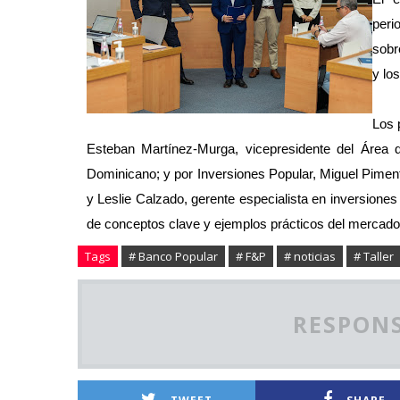
peri
sobr
y lo
Los 
Esteban Martínez-Murga, vicepresidente del Área
Dominicano; y por Inversiones Popular, Miguel Pimente
y Leslie Calzado, gerente especialista en inversione
de conceptos clave y ejemplos prácticos del mercado
Tags
# Banco Popular
# F&P
# noticias
# Taller
RESPONS