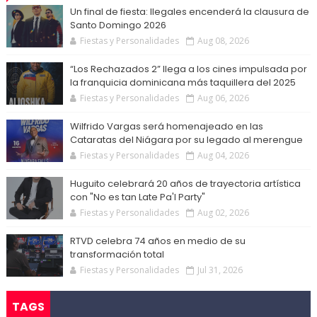
Un final de fiesta: Ilegales encenderá la clausura de
Santo Domingo 2026
Fiestas y Personalidades
Aug 08, 2026
“Los Rechazados 2” llega a los cines impulsada por
la franquicia dominicana más taquillera del 2025
Fiestas y Personalidades
Aug 06, 2026
Wilfrido Vargas será homenajeado en las
Cataratas del Niágara por su legado al merengue
Fiestas y Personalidades
Aug 04, 2026
Huguito celebrará 20 años de trayectoria artística
con "No es tan Late Pa'l Party"
Fiestas y Personalidades
Aug 02, 2026
RTVD celebra 74 años en medio de su
transformación total
Fiestas y Personalidades
Jul 31, 2026
TAGS