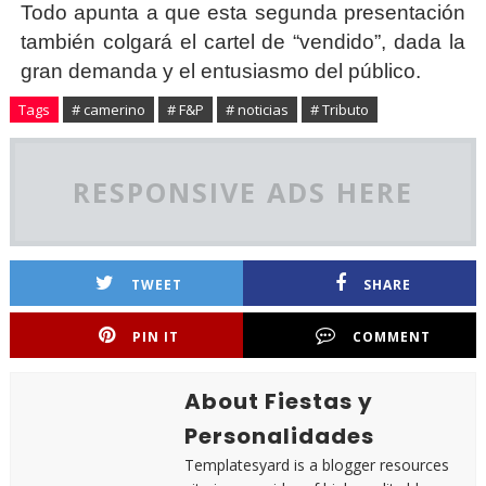
Todo apunta a que esta segunda presentación
también colgará el cartel de “vendido”, dada la
gran demanda y el entusiasmo del público.
Tags
# camerino
# F&P
# noticias
# Tributo
RESPONSIVE ADS HERE
TWEET
SHARE
PIN IT
COMMENT
About Fiestas y
Personalidades
Templatesyard is a blogger resources