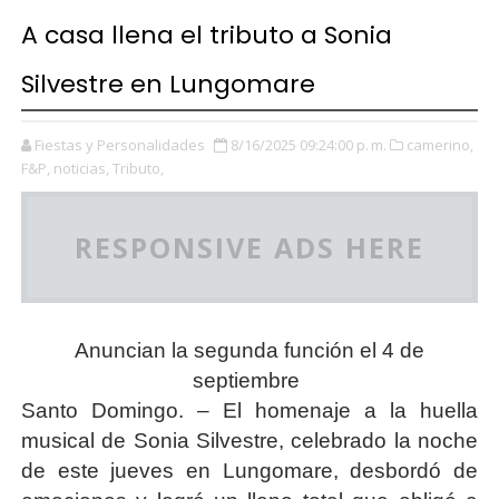
A casa llena el tributo a Sonia
Silvestre en Lungomare
Fiestas y Personalidades
8/16/2025 09:24:00 p. m.
camerino,
F&P,
noticias,
Tributo,
RESPONSIVE ADS HERE
Anuncian la segunda función el 4 de
septiembre
Santo Domingo. – El homenaje a la huella
musical de Sonia Silvestre, celebrado la noche
de este jueves en Lungomare, desbordó de