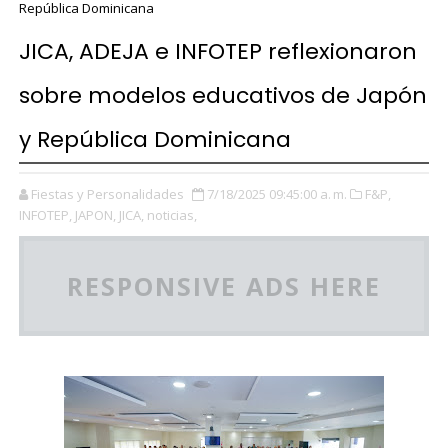
República Dominicana
JICA, ADEJA e INFOTEP reflexionaron
sobre modelos educativos de Japón
y República Dominicana
Fiestas y Personalidades
7/18/2025 09:45:00 a. m.
F&P,
INFOTEP,
JAPON,
JICA,
noticias,
RESPONSIVE ADS HERE