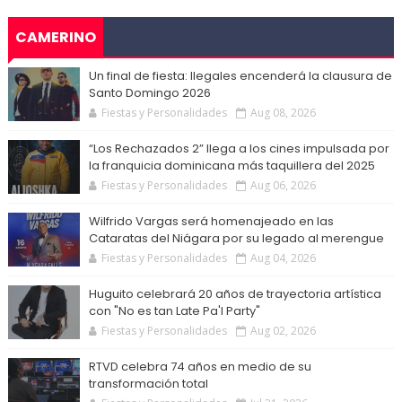
CAMERINO
Un final de fiesta: Ilegales encenderá la clausura de
Santo Domingo 2026
Fiestas y Personalidades
Aug 08, 2026
“Los Rechazados 2” llega a los cines impulsada por
la franquicia dominicana más taquillera del 2025
Fiestas y Personalidades
Aug 06, 2026
Wilfrido Vargas será homenajeado en las
Cataratas del Niágara por su legado al merengue
Fiestas y Personalidades
Aug 04, 2026
Huguito celebrará 20 años de trayectoria artística
con "No es tan Late Pa'l Party"
Fiestas y Personalidades
Aug 02, 2026
RTVD celebra 74 años en medio de su
transformación total