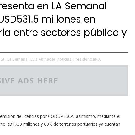
presenta en LA Semanal
 USD531.5 millones en
ria entre sectores público y
F&P,
La Semanal,
Luis Abinader,
noticias,
PresidenciaRD,
IVE ADS HERE
 emisión de licencias por CODOPESCA, asimismo, mediante el
erte RD$730 millones y 60% de terrenos portuarios ya cuentan