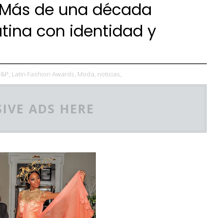
: Más de una década
tina con identidad y
F&P,
Latin Fashion Awards,
Moda,
noticias,
IVE ADS HERE