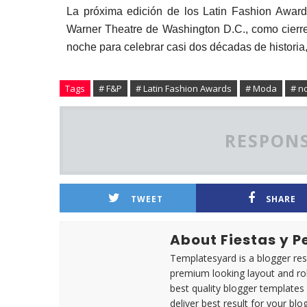
La próxima edición de los Latin Fashion Award
Warner Theatre de Washington D.C., como cierr
noche para celebrar casi dos décadas de historia,
Tags
# F&P
# Latin Fashion Awards
# Moda
# no
RESPONS
TWEET
SHARE
About Fiestas y 
Templatesyard is a blogger reso
premium looking layout and rob
best quality blogger templates
deliver best result for your blog