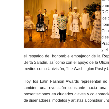
pri
D.C.
los 
hom
Cou
dise
Prad
y el
el respaldo del honorable embajador de la Rep
Berta Saladín, así como con el apoyo de la Ofici
medios como Univisión, The Washington Post y 
Hoy, los Latin Fashion Awards representan no s
también una evolución constante hacia una
presentaciones en ciudades claves y colaboracio
de diseñadores, modelos y artistas a construir una