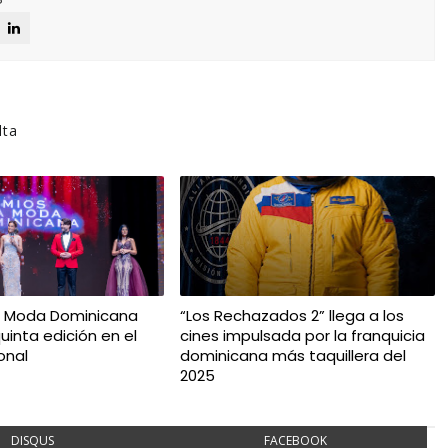
lta
a Moda Dominicana
“Los Rechazados 2” llega a los
uinta edición en el
cines impulsada por la franquicia
onal
dominicana más taquillera del
2025
DISQUS
FACEBOOK